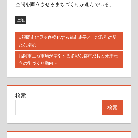
空間を両立させるまちづくりが進んでいる。
土地
投
前
福岡市に見る多様化する都市成長と土地取引の新
の
たな潮流
稿
記
次
福岡市土地市場が牽引する多彩な都市成長と未来志
ナ
事:
の
向の街づくり動向
記
ビ
事:
ゲ
検索
ー
検索
シ
ョ
ン