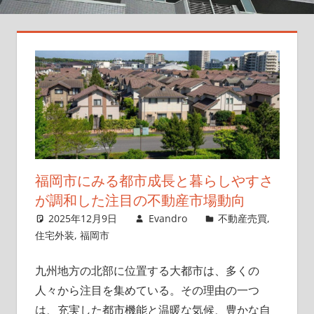
却
ガ
イ
ド
と
最
新
ト
レ
ン
福岡市にみる都市成長と暮らしやすさ
ド
が調和した注目の不動産市場動向
を
2025年12月9日
Evandro
不動産売買
,
お
住宅外装
,
福岡市
届
け
九州地方の北部に位置する大都市は、多くの
し
人々から注目を集めている。
その理由の一つ
ま
は、充実した都市機能と温暖な気候、豊かな自