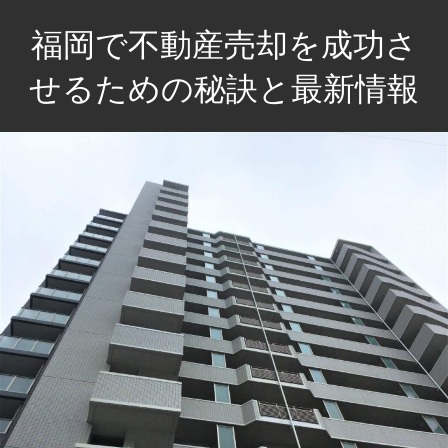
コ
福岡で不動産売却を成功さ
ン
テ
せるための秘訣と最新情報
ン
福
ツ
岡
へ
で
ス
夢
キ
の
ッ
住
プ
ま
い
へ！
納
得
の
売